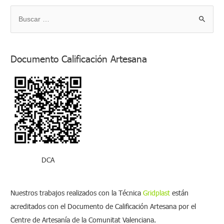
B
u
s
Documento Calificación Artesana
c
a
r
p
o
r
:
DCA
Nuestros trabajos realizados con la Técnica
Gridplast
están
acreditados con el Documento de Calificación Artesana por el
Centre de Artesanía de la Comunitat Valenciana.