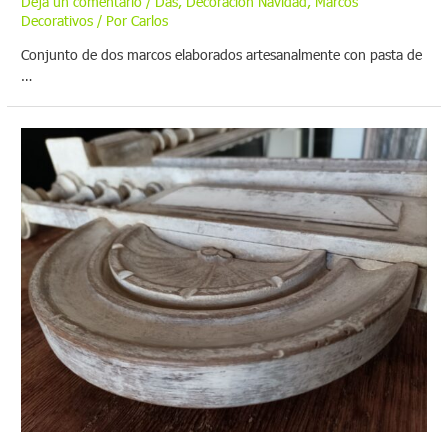
Deja un comentario
/
Das
,
Decoración Navidad
,
Marcos
Decorativos
/ Por
Carlos
Conjunto de dos marcos elaborados artesanalmente con pasta de
…