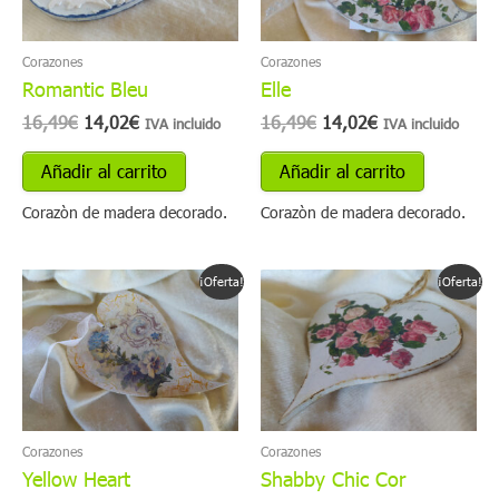
Corazones
Corazones
Romantic Bleu
Elle
16,49
€
14,02
€
16,49
€
14,02
€
IVA incluido
IVA incluido
Añadir al carrito
Añadir al carrito
Corazòn de madera decorado.
Corazòn de madera decorado.
El
El
El
El
¡Oferta!
¡Oferta!
precio
precio
precio
precio
original
actual
original
actual
era:
es:
era:
es:
16,49€.
14,02€.
16,49€.
14,02€.
Corazones
Corazones
Yellow Heart
Shabby Chic Cor