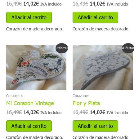
16,49
€
14,02
€
16,49
€
14,02
€
IVA incluido
IVA incluido
Añadir al carrito
Añadir al carrito
Corazòn de madera decorado.
Corazòn de madera decorado.
El
El
El
El
¡Oferta!
¡Oferta!
precio
precio
precio
precio
original
actual
original
actual
era:
es:
era:
es:
16,49€.
14,02€.
16,49€.
14,02€.
Corazones
Corazones
Mi Corazón Vintage
Flor y Plata
16,49
€
14,02
€
16,49
€
14,02
€
IVA incluido
IVA incluido
Añadir al carrito
Añadir al carrito
Corazòn de madera decorado.
Corazòn de madera decorado