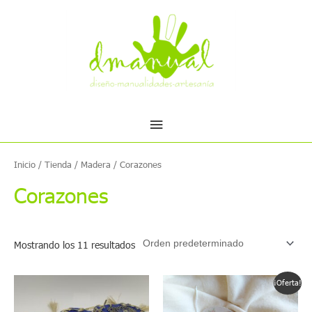
Ir
Menú
al
contenido
principal
Inicio
/
Tienda
/
Madera
/ Corazones
Corazones
Mostrando los 11 resultados
El
El
¡Oferta!
precio
precio
original
actual