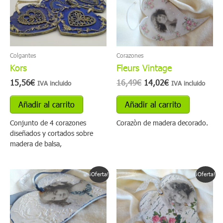
era:
es:
16,49€.
14,02€.
Colgantes
Corazones
Kors
Fleurs Vintage
15,56
€
16,49
€
14,02
€
IVA incluido
IVA incluido
Añadir al carrito
Añadir al carrito
Conjunto de 4 corazones
Corazòn de madera decorado.
diseñados y cortados sobre
madera de balsa,
El
El
El
El
¡Oferta!
¡Oferta!
precio
precio
precio
precio
original
actual
original
actual
era:
es:
era:
es:
16,49€.
14,02€.
16,49€.
14,02€.