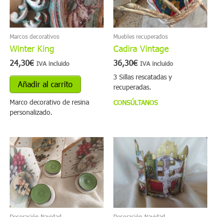
variantes.
Las
opciones
se
Marcos decorativos
Muebles recuperados
pueden
Winter King
Cadira Vintage
elegir
24,30
€
36,30
€
en
IVA incluido
IVA incluido
la
3 Sillas rescatadas y
Añadir al carrito
página
recuperadas.
de
Marco decorativo de resina
CONSÚLTANOS
producto
personalizado.
Decoración Navidad
Decoración Navidad