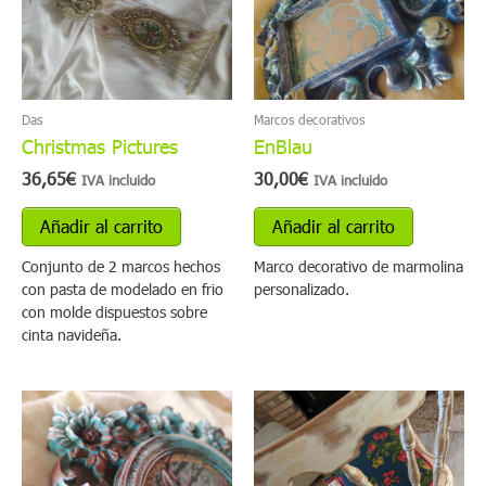
Das
Marcos decorativos
Christmas Pictures
EnBlau
36,65
€
30,00
€
IVA incluido
IVA incluido
Añadir al carrito
Añadir al carrito
Conjunto de 2 marcos hechos
Marco decorativo de marmolina
con pasta de modelado en frio
personalizado.
con molde dispuestos sobre
cinta navideña.
Este
producto
tiene
múltiples