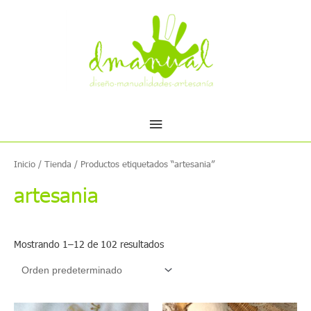
Ir
Menú
al
contenido
principal
Inicio
/
Tienda
/ Productos etiquetados “artesania”
artesania
Mostrando 1–12 de 102 resultados