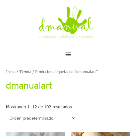
Ir
Menú
al
contenido
principal
Inicio
/
Tienda
/ Productos etiquetados “dmanualart”
dmanualart
Mostrando 1–12 de 102 resultados