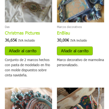
Das
Marcos decorativos
Christmas Pictures
EnBlau
36,65
€
30,00
€
IVA incluido
IVA incluido
Añadir al carrito
Añadir al carrito
Conjunto de 2 marcos hechos
Marco decorativo de marmolina
con pasta de modelado en frio
personalizado.
con molde dispuestos sobre
cinta navideña.
Este
producto
tiene
múltiples