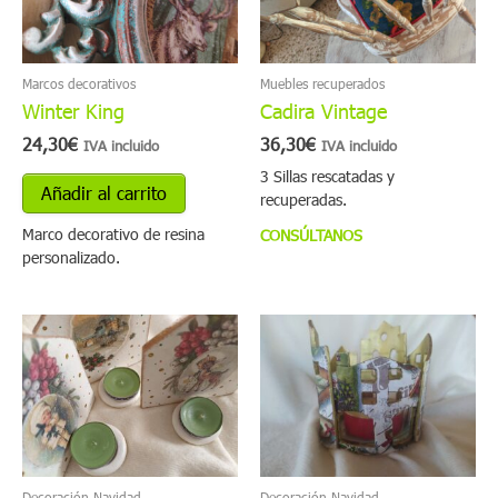
variantes.
Las
opciones
se
Marcos decorativos
Muebles recuperados
pueden
Winter King
Cadira Vintage
elegir
24,30
€
36,30
€
en
IVA incluido
IVA incluido
la
3 Sillas rescatadas y
Añadir al carrito
página
recuperadas.
de
Marco decorativo de resina
CONSÚLTANOS
producto
personalizado.
Decoración Navidad
Decoración Navidad