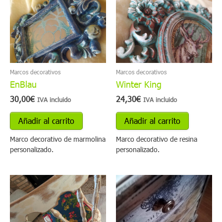
Marcos decorativos
Marcos decorativos
EnBlau
Winter King
30,00
€
24,30
€
IVA incluido
IVA incluido
Añadir al carrito
Añadir al carrito
Marco decorativo de marmolina
Marco decorativo de resina
personalizado.
personalizado.
Este
producto
tiene
múltiples
variantes.