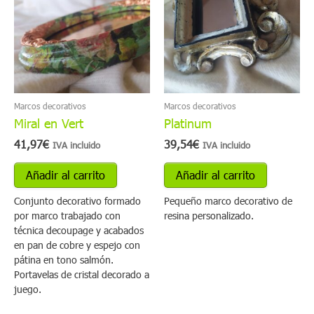
Marcos decorativos
Marcos decorativos
Miral en Vert
Platinum
41,97
€
39,54
€
IVA incluido
IVA incluido
Añadir al carrito
Añadir al carrito
Conjunto decorativo formado
Pequeño marco decorativo de
por marco trabajado con
resina personalizado.
técnica decoupage y acabados
en pan de cobre y espejo con
pátina en tono salmón.
Portavelas de cristal decorado a
juego.