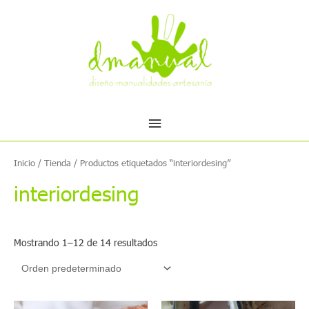
Ir
Menú
al
contenido
principal
Inicio
/
Tienda
/ Productos etiquetados “interiordesing”
interiordesing
Mostrando 1–12 de 14 resultados