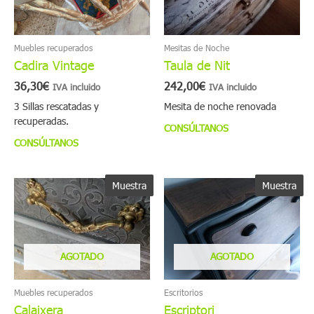
Las
opciones
se
Muebles recuperados
Mesitas de Noche
pueden
Cadira Vintage
Taula de Nit
elegir
36,30
€
242,00
€
en
IVA incluido
IVA incluido
la
3 Sillas rescatadas y
Mesita de noche renovada
página
recuperadas.
CONSÚLTANOS
de
CONSÚLTANOS
producto
Muestra
Muestra
AGOTADO
AGOTADO
Muebles recuperados
Escritorios
Calaixera
Escriptori