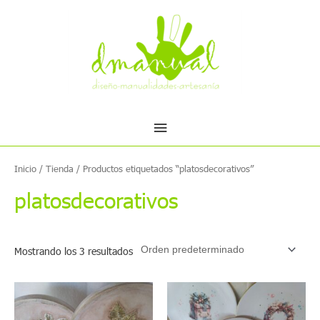
Ir
Menú
al
contenido
principal
Inicio
/
Tienda
/ Productos etiquetados “platosdecorativos”
platosdecorativos
Mostrando los 3 resultados