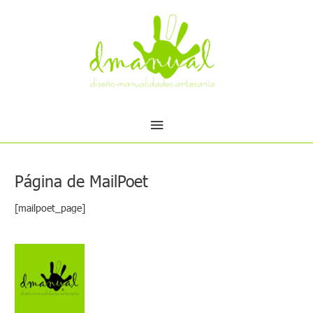
Ir
Menú
al
contenido
principal
Página de MailPoet
[mailpoet_page]