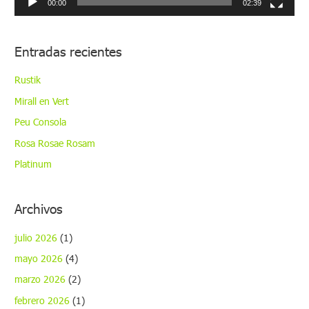
00:00
02:39
t
o
Entradas recientes
r
d
Rustik
e
Mirall en Vert
v
Peu Consola
í
Rosa Rosae Rosam
d
Platinum
e
o
Archivos
julio 2026
(1)
mayo 2026
(4)
marzo 2026
(2)
febrero 2026
(1)