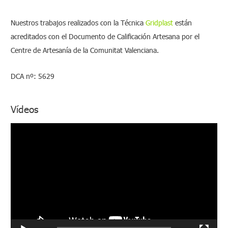
Nuestros trabajos realizados con la Técnica
Gridplast
están
acreditados con el Documento de Calificación Artesana por el
Centre de Artesanía de la Comunitat Valenciana.
DCA nº: 5629
Vídeos
R
e
p
r
o
d
u
c