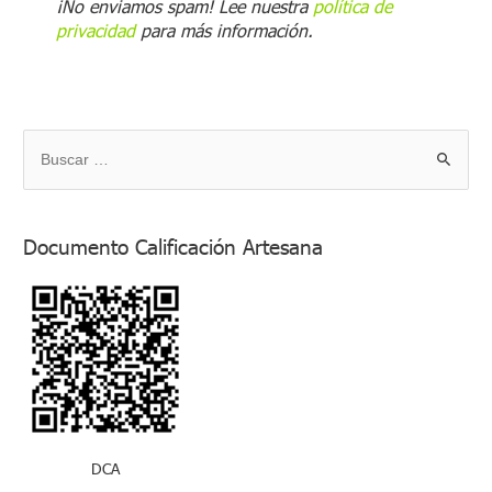
¡No enviamos spam! Lee nuestra
política de
privacidad
para más información.
B
u
s
Documento Calificación Artesana
c
a
r
p
o
r
:
DCA