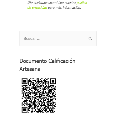
¡No enviamos spam! Lee nuestra
política
de privacidad
para más información.
B
u
s
Documento Calificación
c
Artesana
a
r
p
o
r
: