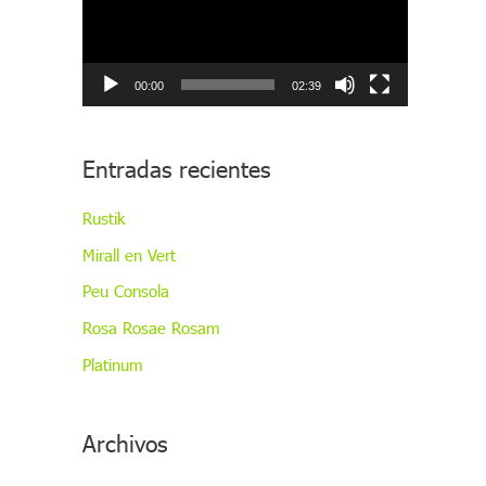
p
r
o
00:00
02:39
d
u
Entradas recientes
c
t
Rustik
o
Mirall en Vert
r
Peu Consola
d
Rosa Rosae Rosam
e
v
Platinum
í
d
Archivos
e