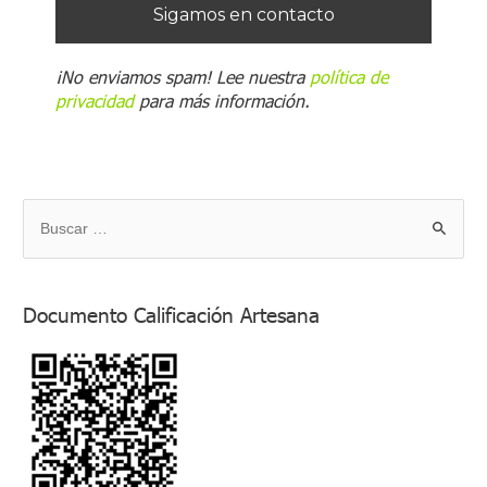
¡No enviamos spam! Lee nuestra
política de
privacidad
para más información.
B
u
s
Documento Calificación Artesana
c
a
r
p
o
r