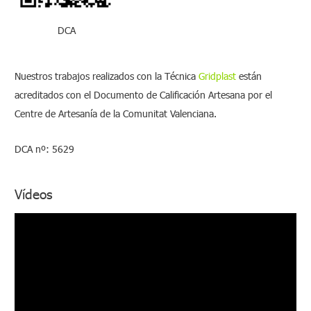
:
DCA
Nuestros trabajos realizados con la Técnica
Gridplast
están
acreditados con el Documento de Calificación Artesana por el
Centre de Artesanía de la Comunitat Valenciana.
DCA nº: 5629
Vídeos
R
e
p
r
o