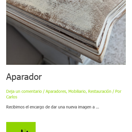
Aparador
Deja un comentario
/
Aparadores
,
Mobiliario
,
Restauración
/ Por
Carlos
Recibimos el encargo de dar una nueva imagen a …