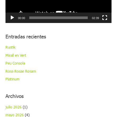
d
u
c
00:00
02:39
t
o
Entradas recientes
r
d
Rustik
e
Mirall en Vert
v
Peu Consola
í
Rosa Rosae Rosam
d
Platinum
e
o
Archivos
julio 2026
(1)
mayo 2026
(4)