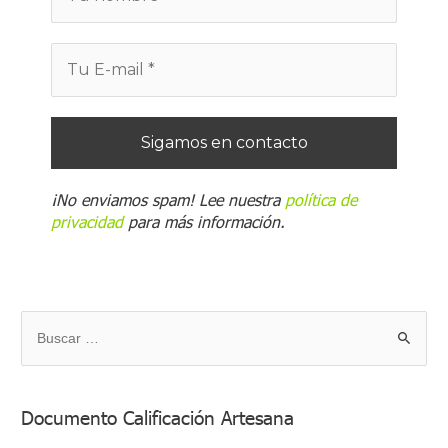
¡No enviamos spam! Lee nuestra
política de
privacidad
para más información.
B
u
s
Documento Calificación Artesana
c