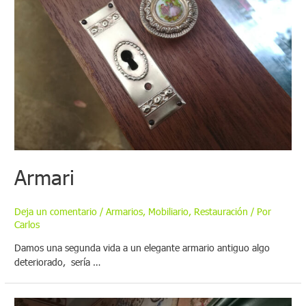
Armari
Deja un comentario
/
Armarios
,
Mobiliario
,
Restauración
/ Por
Carlos
Damos una segunda vida a un elegante armario antiguo algo
deteriorado, sería …