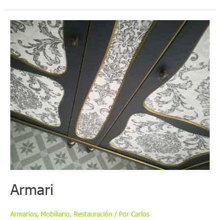
Armari
Armarios
,
Mobiliario
,
Restauración
/ Por
Carlos