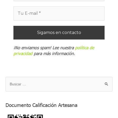
¡No enviamos spam! Lee nuestra
política de
privacidad
para más información.
B
u
s
Documento Calificación Artesana
c
a