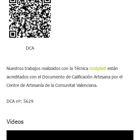
r
p
o
r
:
DCA
Nuestros trabajos realizados con la Técnica
Gridplast
están
acreditados con el Documento de Calificación Artesana por el
Centre de Artesanía de la Comunitat Valenciana.
DCA nº: 5629
Vídeos
R