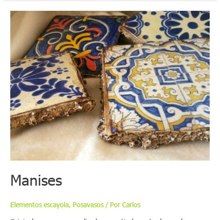
Manises
Elementos escayola
,
Posavasos
/ Por
Carlos