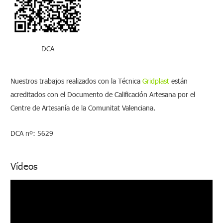
o
r
:
DCA
Nuestros trabajos realizados con la Técnica
Gridplast
están
acreditados con el Documento de Calificación Artesana por el
Centre de Artesanía de la Comunitat Valenciana.
DCA nº: 5629
Vídeos
R
e
p