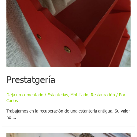
Prestatgería
Deja un comentario
/
Estanterías
,
Mobiliario
,
Restauración
/ Por
Carlos
Trabajamos en la recuperación de una estantería antigua. Su valor
no …