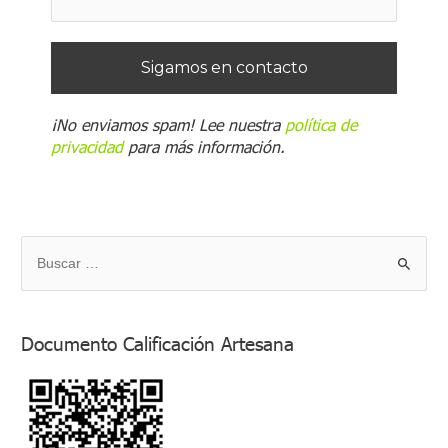
¡No enviamos spam! Lee nuestra
política de
privacidad
para más información.
B
u
s
Documento Calificación Artesana
c
a
r
p