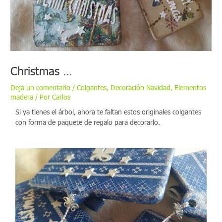
Christmas …
Deja un comentario
/
Colgantes
,
Decoración Navidad
,
Elementos
madera
/ Por
Carlos
Si ya tienes el árbol, ahora te faltan estos originales colgantes
con forma de paquete de regalo para decorarlo.