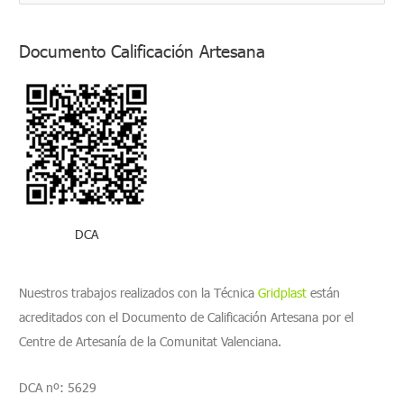
u
s
Documento Calificación Artesana
c
a
r
p
o
r
:
DCA
Nuestros trabajos realizados con la Técnica
Gridplast
están
acreditados con el Documento de Calificación Artesana por el
Centre de Artesanía de la Comunitat Valenciana.
DCA nº: 5629