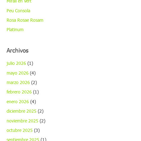
Mirall en Vert
v
Peu Consola
í
Rosa Rosae Rosam
d
Platinum
e
o
Archivos
julio 2026
(1)
mayo 2026
(4)
marzo 2026
(2)
febrero 2026
(1)
enero 2026
(4)
diciembre 2025
(2)
noviembre 2025
(2)
octubre 2025
(3)
septiembre 2025
(1)