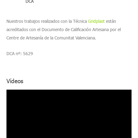
DCA
Nuestros trabajos realizados con la Técnica
Gridplast
están
acreditados con el Documento de Calificación Artesana por el
Centre de Artesanía de la Comunitat Valenciana.
DCA nº: 5629
Vídeos
R
e
p
r
o
d