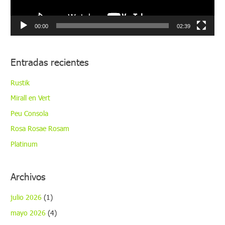
u
c
00:00
02:39
t
o
Entradas recientes
r
d
Rustik
e
Mirall en Vert
v
Peu Consola
í
Rosa Rosae Rosam
d
Platinum
e
o
Archivos
julio 2026
(1)
mayo 2026
(4)