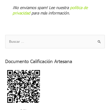
¡No enviamos spam! Lee nuestra
política de
privacidad
para más información.
B
u
s
Documento Calificación Artesana
c
a
r
p
o
r
: