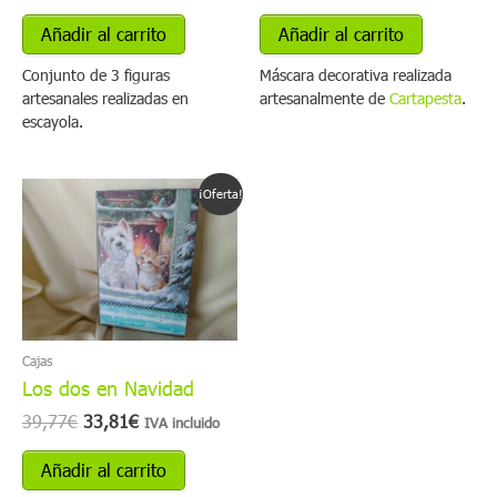
Añadir al carrito
Añadir al carrito
Conjunto de 3 figuras
Máscara decorativa realizada
artesanales realizadas en
artesanalmente de
Cartapesta
.
escayola.
El
El
¡Oferta!
precio
precio
original
actual
era:
es:
39,77€.
33,81€.
Cajas
Los dos en Navidad
39,77
€
33,81
€
IVA incluido
Añadir al carrito