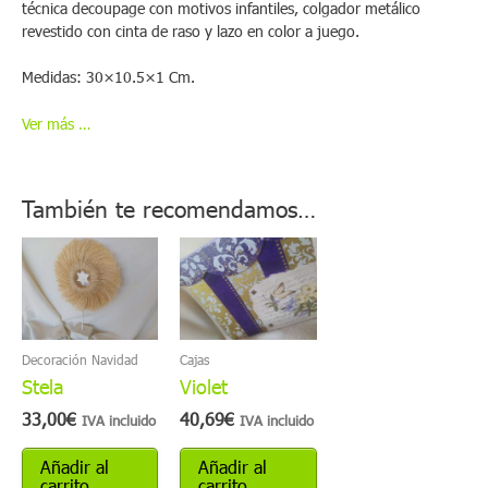
técnica decoupage con motivos infantiles, colgador metálico
revestido con cinta de raso y lazo en color a juego.
Medidas: 30×10.5×1 Cm.
Ver más …
También te recomendamos…
Decoración Navidad
Cajas
Stela
Violet
33,00
€
40,69
€
IVA incluido
IVA incluido
Añadir al
Añadir al
carrito
carrito