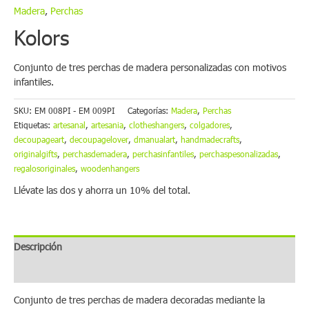
Madera
,
Perchas
Kolors
Conjunto de tres perchas de madera personalizadas con motivos
infantiles.
SKU:
EM 008PI - EM 009PI
Categorías:
Madera
,
Perchas
Etiquetas:
artesanal
,
artesania
,
clotheshangers
,
colgadores
,
decoupageart
,
decoupagelover
,
dmanualart
,
handmadecrafts
,
originalgifts
,
perchasdemadera
,
perchasinfantiles
,
perchaspesonalizadas
,
regalosoriginales
,
woodenhangers
Llévate las dos y ahorra un 10% del total.
Descripción
Información envío
Conjunto de tres perchas de madera decoradas mediante la