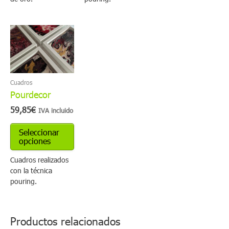
Este
producto
tiene
múltiples
variantes.
Cuadros
Las
Pourdecor
opciones
se
59,85
€
IVA incluido
pueden
elegir
Seleccionar
en
opciones
la
página
Cuadros realizados
de
con la técnica
producto
pouring.
Productos relacionados