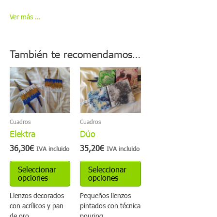
Ver más …
También te recomendamos…
Este
Este
producto
producto
tiene
tiene
múltiples
múltiples
variantes.
variantes.
Cuadros
Cuadros
Las
Las
Elektra
Dúo
opciones
opciones
se
se
36,30
€
35,20
€
IVA incluido
IVA incluido
pueden
pueden
elegir
elegir
Seleccionar
Seleccionar
en
en
opciones
opciones
la
la
página
página
Lienzos decorados
Pequeños lienzos
de
de
con acrílicos y pan
pintados con técnica
producto
producto
de oro.
pouring.