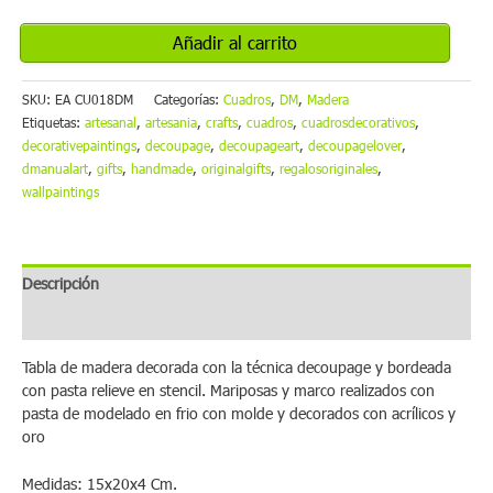
Añadir al carrito
SKU:
EA CU018DM
Categorías:
Cuadros
,
DM
,
Madera
Etiquetas:
artesanal
,
artesania
,
crafts
,
cuadros
,
cuadrosdecorativos
,
decorativepaintings
,
decoupage
,
decoupageart
,
decoupagelover
,
dmanualart
,
gifts
,
handmade
,
originalgifts
,
regalosoriginales
,
wallpaintings
Descripción
Información envío
Tabla de madera decorada con la técnica decoupage y bordeada
con pasta relieve en stencil. Mariposas y marco realizados con
pasta de modelado en frio con molde y decorados con acrílicos y
oro
Medidas: 15x20x4 Cm.