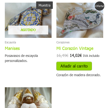
El
El
Muestra
¡Oferta!
precio
precio
original
actual
era:
es:
16,49€.
14,02€.
AGOTADO
Escayola
Corazones
Manises
Mi Corazón Vintage
16,49
€
14,02
€
Posavasos de escayola
IVA incluido
personalizados.
Añadir al carrito
Corazòn de madera decorado.